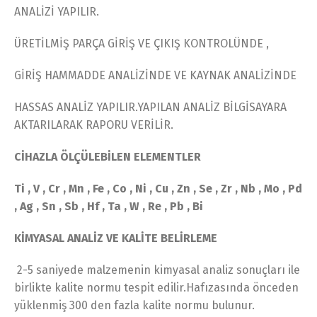
ANALİZİ YAPILIR.
ÜRETİLMİŞ PARÇA GİRİŞ VE ÇIKIŞ KONTROLÜNDE ,
GİRİŞ HAMMADDE ANALİZİNDE VE KAYNAK ANALİZİNDE
HASSAS ANALİZ YAPILIR.YAPILAN ANALİZ BİLGİSAYARA
AKTARILARAK RAPORU VERİLİR.
CİHAZLA ÖLÇÜLEBİLEN ELEMENTLER
Ti , V , Cr , Mn , Fe , Co , Ni , Cu , Zn , Se , Zr , Nb , Mo , Pd
, Ag , Sn , Sb , Hf , Ta , W , Re , Pb , Bi
KİMYASAL ANALİZ VE KALİTE BELİRLEME
2-5 saniyede malzemenin kimyasal analiz sonuçları ile
birlikte kalite normu tespit edilir.Hafızasında önceden
yüklenmiş 300 den fazla kalite normu bulunur.