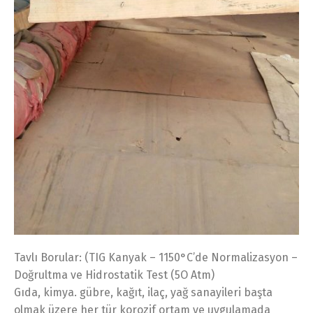
Tavlı Borular: (TIG Kanyak – 1150°C’de Normalizasyon –
Doğrultma ve Hidrostatik Test (5O Atm)
Gıda, kimya. gübre, kağıt, ilaç, yağ sanayileri başta
olmak üzere her tür korozif ortam ve uygulamada