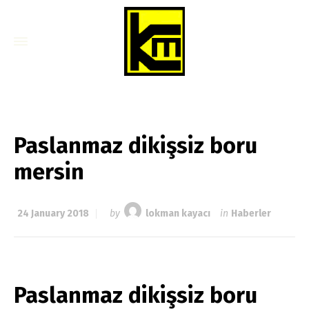
Paslanmaz dikişsiz boru
mersin
24 January 2018
by
lokman kayacı
in
Haberler
Paslanmaz dikişsiz boru